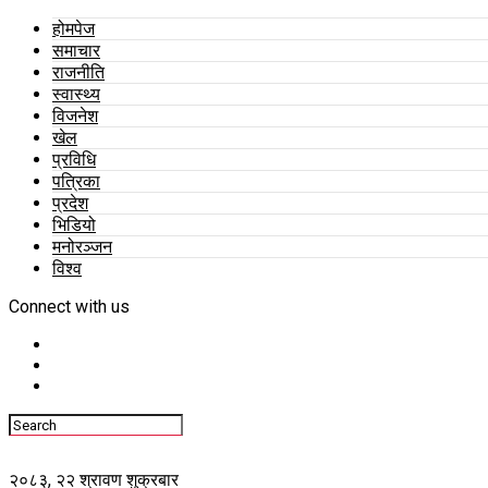
होमपेज
समाचार
राजनीति
स्वास्थ्य
विजनेश
खेल
प्रविधि
पत्रिका
प्रदेश
भिडियो
मनोरञ्जन
विश्व
Connect with us
२०८३, २२ श्रावण शुक्रबार