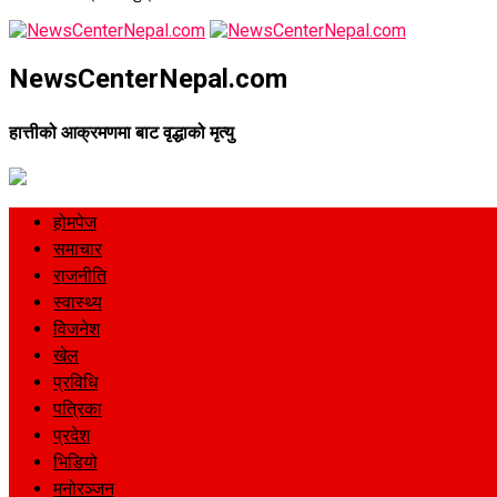
NewsCenterNepal.com
हात्तीको आक्रमणमा बाट वृद्धाको मृत्यु
होमपेज
समाचार
राजनीति
स्वास्थ्य
विजनेश
खेल
प्रविधि
पत्रिका
प्रदेश
भिडियो
मनोरञ्जन