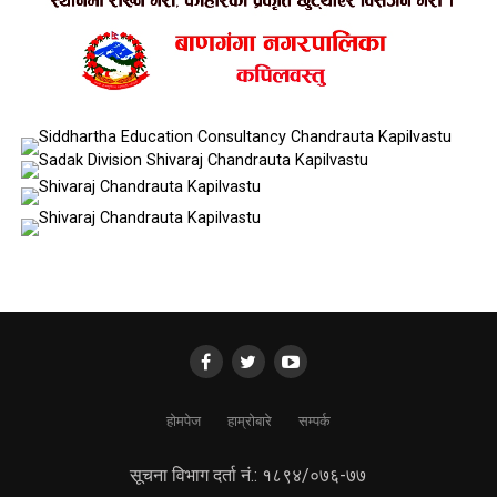
होमपेज
हाम्रोबारे
सम्पर्क
सूचना विभाग दर्ता नं.: १८९४/०७६-७७