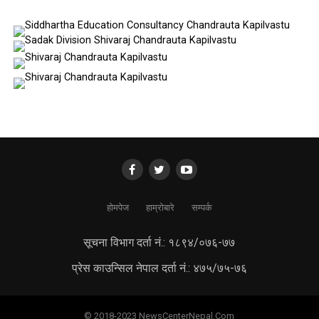
होमपेज
हाम्रोबारे
सम्पर्क
सूचना विभाग दर्ता नं.: १८९४/०७६-७७
प्रेस काउन्सिल नेपाल दर्ता नं.: ४७५/७५-७६
© 2018-2023 NewsCenterNepal.Com