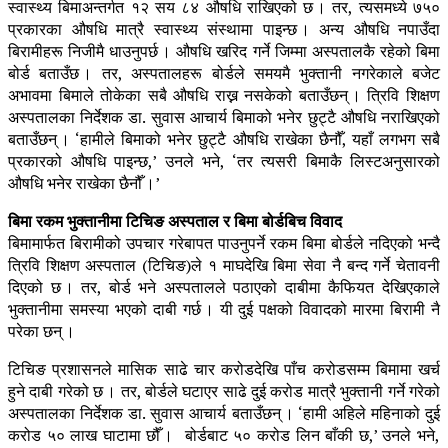
स्वास्थ्य बिमाअन्तर्गत १२ सय ८४ औषधि राखिएको छ । तर, त्यसमध्ये ७५०
प्रकारका औषधि मात्रै स्वास्थ्य संस्थामा पाइन्छ । अन्य औषधि नपाउँदा
बिरामीहरू निजीमै धाउनुपर्छ । औषधि खरिद गर्ने जिम्मा अस्पतालकै रहेको बिमा
बोर्ड बताउँछ । तर, अस्पतालहरू बोर्डले समयमै भुक्तानी नगरेकाले बजेट
अभावमा बिमाले तोकेका सबै औषधि राख्न नसकेको बताउँछन् । त्रिवि शिक्षण
अस्पतालका निर्देशक डा. सुवास आचार्य बिमाको भनेर छुट्टै औषधि नराखिएको
बताउँछन् । ‘हामीले बिमाको भनेर छुट्टै औषधि राखेका छैनौँ, यहाँ लगभग सबै
प्रकारको औषधि पाइन्छ,’ उनले भने, ‘तर त्यसरी बिमाकै लिस्टअनुसारको
औषधि भनेर राखेका छैनौँ ।’
बिमा रकम भुक्तानीमा टिचिङ अस्पताल र बिमा बोर्डबिच विवाद
बिमामार्फत बिरामीको उपचार गरेबापत पाउनुपर्ने रकम बिमा बोर्डले नदिएको भन्दै
त्रिवि शिक्षण अस्पताल (टिचिङ)ले १ माघदेखि बिमा सेवा नै बन्द गर्ने चेतावनी
दिएको छ । तर, बोर्ड भने अस्पतालले पठाएको दाबीमा कैफियत देखिएकाले
भुक्तानीमा समस्या भएको दाबी गर्छ । यी दुई पक्षको विवादको मारमा बिरामी नै
परेका छन् ।
टिचिङ प्रशासनले मासिक साढे चार करोडदेखि पाँच करोडसम्म बिमामा खर्च
हुने दाबी गरेको छ । तर, बोर्डले घटाएर साढे दुई करोड मात्रै भुक्तानी गर्ने गरेको
अस्पतालका निर्देशक डा. सुवास आचार्य बताउँछन् । ‘हामी अहिले महिनाको दुई
करोड ५० लाख घाटामा छौँ । बोर्डबाट ५० करोड लिन बाँकी छ,’ उनले भने,