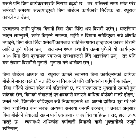
यसले पनि बिमा कार्यक्रमप्रति निराशा बढ्दो छ । तर, पछिल्लो समय मर्मत गरेर
सर्भरको समस्या सल्ट्याइएको बिमा बोर्डका कार्यकारी निर्देशक डा. रघुराज
काफ्ले बताउँछन् ।
उपचारका लागि पुगेका बिरामी बिमा सेवा लिँदा थप बिरामी पर्छन् । घन्टौँसम्म
लाइन लाग्नुपर्ने, सर्भर बिग्रने समस्या, महँगो र बिमामा समेटिएका सबै औषधि
नपाइने, बिमा सेवा लिँदा अनेकौँ कागजात चाहिनेलगायत झन्झटका कारण बिरामी
आजित हुने गरेका छन् । हालसम्म ७५० स्थानीय तहमा पुगेको यो कार्यक्रम
५१० बिमा सेवा प्रदायक स्वास्थ्य संस्थाहरूले दिँदै आइरहेका छन् । तर पनि
यस सेवामा बिरामीले गुनासै–गुनासा गर्न थालेका छन् ।
बिमा बोर्डका अध्यक्ष डा. रघुराज काफ्ले स्वास्थ्य बिमा कार्यक्रमको दायित्व
बोर्डको मात्र नरहेको बताउँदै अन्य निकायले पनि दायित्वबोध गर्नुपर्ने बताउँछन् ।
‘बिमा गर्नेको संख्या हरेक वर्ष बढिरहेको छ, तर सरकारबाट भुक्तानी समयमै हुन
सकेको छैन, बिमाको सेवालाई प्रभावकारी बनाउने दायित्व बोर्डको मात्रै होइन,’
उनले भने, ‘बिमासँग जोडिएका सबै निकायहरूले आ–आफ्नो दायित्व पूरा गरे भने
बिमा व्यवस्थित बन्न सक्छ, अन्यथा समस्या कायमै रहन्छन् ।’ उनका अनुसार
बिमा बोर्डको सेवालाई सहज पार्न एक हजार जनशक्ति चाहिन्छ । तर, हाल ३१५
मात्रै छ । त्यसमध्ये अधिकांश कर्मचारी बिमाको दाबी भुक्तानीको रुजुमै
खटिन्छन् ।