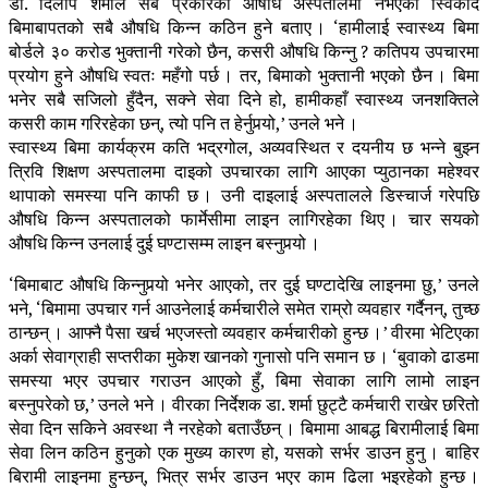
डा. दिलीप शर्माले सबै प्रकारका औषधि अस्पतालमा नभएको स्विकार्दै
बिमाबापतको सबै औषधि किन्न कठिन हुने बताए । ‘हामीलाई स्वास्थ्य बिमा
बोर्डले ३० करोड भुक्तानी गरेको छैन, कसरी औषधि किन्नु ? कतिपय उपचारमा
प्रयोग हुने औषधि स्वतः महँगो पर्छ । तर, बिमाको भुक्तानी भएको छैन । बिमा
भनेर सबै सजिलो हुँदैन, सक्ने सेवा दिने हो, हामीकहाँ स्वास्थ्य जनशक्तिले
कसरी काम गरिरहेका छन्, त्यो पनि त हेर्नुपर्‍यो,’ उनले भने ।
स्वास्थ्य बिमा कार्यक्रम कति भद्रगोल, अव्यवस्थित र दयनीय छ भन्ने बुझ्न
त्रिवि शिक्षण अस्पतालमा दाइको उपचारका लागि आएका प्युठानका महेश्वर
थापाको समस्या पनि काफी छ । उनी दाइलाई अस्पतालले डिस्चार्ज गरेपछि
औषधि किन्न अस्पतालको फार्मेसीमा लाइन लागिरहेका थिए । चार सयको
औषधि किन्न उनलाई दुई घण्टासम्म लाइन बस्नुपर्‍यो ।
‘बिमाबाट औषधि किन्नुपर्‍यो भनेर आएको, तर दुई घण्टादेखि लाइनमा छु,’ उनले
भने, ‘बिमामा उपचार गर्न आउनेलाई कर्मचारीले समेत राम्रो व्यवहार गर्दैनन्, तुच्छ
ठान्छन् । आफ्नै पैसा खर्च भएजस्तो व्यवहार कर्मचारीको हुन्छ ।’ वीरमा भेटिएका
अर्का सेवाग्राही सप्तरीका मुकेश खानको गुनासो पनि समान छ । ‘बुवाको ढाडमा
समस्या भएर उपचार गराउन आएको हुँ, बिमा सेवाका लागि लामो लाइन
बस्नुपरेको छ,’ उनले भने । वीरका निर्देशक डा. शर्मा छुट्टै कर्मचारी राखेर छरितो
सेवा दिन सकिने अवस्था नै नरहेको बताउँछन् । बिमामा आबद्ध बिरामीलाई बिमा
सेवा लिन कठिन हुनुको एक मुख्य कारण हो, यसको सर्भर डाउन हुनु । बाहिर
बिरामी लाइनमा हुन्छन्, भित्र सर्भर डाउन भएर काम ढिला भइरहेको हुन्छ ।